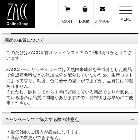
MENU
CART
LOGIN
お問合せ
商品の品質について
このたびはZACC直営オンラインストアのご利用ありがとうござ
います。
ZACCパールリッチシリーズは天然由来成分を主成分とした商品
で合成着色料などの添加成分を配合していないため、生産ロット
によって香り、粘度、色に若干の違いがでますが、品質には問題
ありません。
※ただし、開封してから１年ほど経っている商品で香りが変化し
ている場合は品質に問題がありますので、開封後はお早めにご使
用ください。
キャンペーンでご購入する際の注意点
＊最低2回のご購入が必要になります。
＊商品の変更ができません。