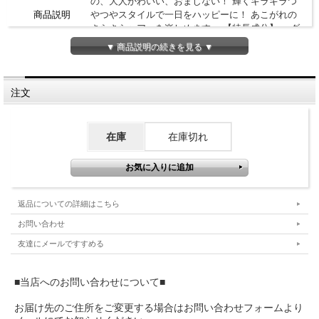
の、大人かわいい、おまじない！ 輝くキラキラつ
商品説明
やつやスタイルで一日をハッピーに！ あこがれの
さらさらヘアーを楽しめます。 【特長成分】 ・ダ
マスクローズオイル
▼ 商品説明の続きを見る ▼
成分
製造国
日本
注文
区分
ヘアケア
広告文責
TWOS（トゥーズ）
在庫
在庫切れ
返品についての詳細はこちら
お問い合わせ
友達にメールですすめる
■当店へのお問い合わせについて■
お届け先のご住所をご変更する場合はお問い合わせフォームより