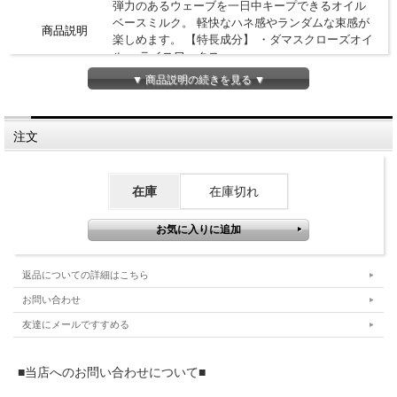
弾力のあるウェーブを一日中キープできるオイル
ベースミルク。 軽快なハネ感やランダムな束感が
商品説明
楽しめます。 【特長成分】 ・ダマスクローズオイ
ル ・ライスワックス
▼ 商品説明の続きを見る ▼
成分
製造国
日本
注文
区分
ヘアケア
広告文責
TWOS（トゥーズ）
在庫
在庫切れ
返品についての詳細はこちら
お問い合わせ
友達にメールですすめる
■当店へのお問い合わせについて■