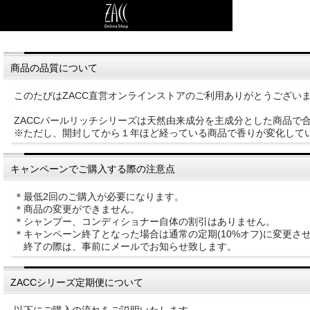
商品の品質について
このたびはZACC直営オンラインストアのご利用ありがとうござい
ZACCパールリッチシリーズは天然由来成分を主成分とした商品
※ただし、開封してから１年ほど経っている商品で香りが変化して
キャンペーンでご購入する際の注意点
＊最低2回のご購入が必要になります。
＊商品の変更ができません。
＊シャンプー、コンディショナー自体の割引はありません。
＊キャンペーン終了となった場合は通常の定期(10%オフ)に変更さ
終了の際は、事前にメールでお知らせ致します。
ZACCシリーズ定期便について