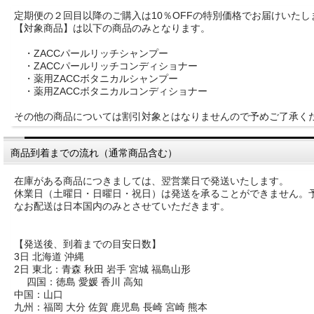
定期便の２回目以降のご購入は10％OFFの特別価格でお届けいたし
【対象商品】は以下の商品のみとなります。
・ZACCパールリッチシャンプー
・ZACCパールリッチコンディショナー
・薬用ZACCボタニカルシャンプー
・薬用ZACCボタニカルコンディショナー
その他の商品については割引対象とはなりませんので予めご了承く
商品到着までの流れ（通常商品含む）
在庫がある商品につきましては、翌営業日で発送いたします。
休業日（土曜日・日曜日・祝日）は発送を承ることができません。
なお配送は日本国内のみとさせていただきます。
【発送後、到着までの目安日数】
3日 北海道 沖縄
2日 東北：青森 秋田 岩手 宮城 福島山形
四国：徳島 愛媛 香川 高知
中国：山口
九州：福岡 大分 佐賀 鹿児島 長崎 宮崎 熊本