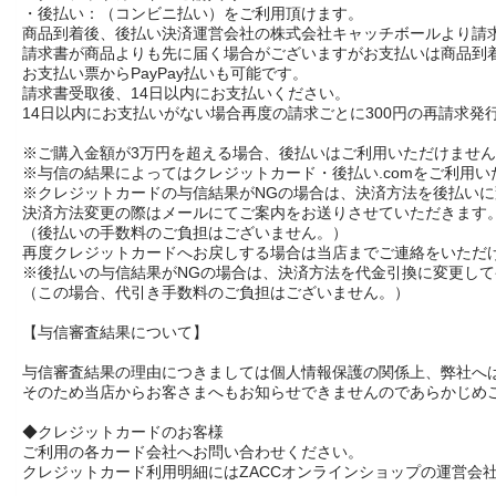
・後払い：（コンビニ払い）をご利用頂けます。
商品到着後、後払い決済運営会社の株式会社キャッチボールより請
請求書が商品よりも先に届く場合がございますがお支払いは商品到
お支払い票からPayPay払いも可能です。
請求書受取後、14日以内にお支払いください。
14日以内にお支払いがない場合再度の請求ごとに300円の再請求発
※ご購入金額が3万円を超える場合、後払いはご利用いただけませ
※与信の結果によってはクレジットカード・後払い.comをご利用
※クレジットカードの与信結果がNGの場合は、決済方法を後払い
決済方法変更の際はメールにてご案内をお送りさせていただきます
（後払いの手数料のご負担はございません。）
再度クレジットカードへお戻しする場合は当店までご連絡をいただ
※後払いの与信結果がNGの場合は、決済方法を代金引換に変更し
（この場合、代引き手数料のご負担はございません。）
【与信審査結果について】
与信審査結果の理由につきましては個人情報保護の関係上、弊社へ
そのため当店からお客さまへもお知らせできませんのであらかじめ
◆クレジットカードのお客様
ご利用の各カード会社へお問い合わせください。
クレジットカード利用明細にはZACCオンラインショップの運営会