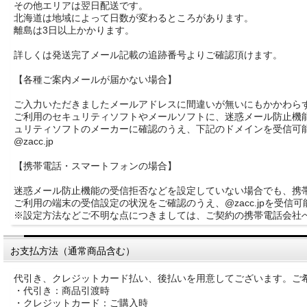
その他エリアは翌日配送です。
北海道は地域によって日数が変わるところがあります。
離島は3日以上かかります。
詳しくは発送完了メール記載の追跡番号よりご確認頂けます。
【各種ご案内メールが届かない場合】
ご入力いただきましたメールアドレスに間違いが無いにもかかわら
ご利用のセキュリティソフトやメールソフトに、迷惑メール防止機
ュリティソフトのメーカーに確認のうえ、下記のドメインを受信可
@zacc.jp
【携帯電話・スマートフォンの場合】
迷惑メール防止機能の受信拒否などを設定していない場合でも、携
ご利用の端末の受信設定の状況をご確認のうえ、@zacc.jpを受信
※設定方法などご不明な点につきましては、ご契約の携帯電話会社
お支払方法（通常商品含む）
代引き、クレジットカード払い、後払いを用意してございます。ご
・代引き：商品引渡時
・クレジットカード：ご購入時