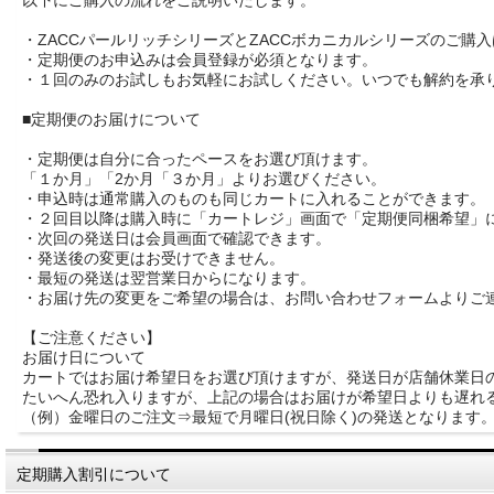
以下にご購入の流れをご説明いたします。
・ZACCパールリッチシリーズとZACCボカニカルシリーズのご購
・定期便のお申込みは会員登録が必須となります。
・１回のみのお試しもお気軽にお試しください。いつでも解約を承
■定期便のお届けについて
・定期便は自分に合ったペースをお選び頂けます。
「１か月」「2か月「３か月」よりお選びください。
・申込時は通常購入のものも同じカートに入れることができます。
・２回目以降は購入時に「カートレジ」画面で「定期便同梱希望」
・次回の発送日は会員画面で確認できます。
・発送後の変更はお受けできません。
・最短の発送は翌営業日からになります。
・お届け先の変更をご希望の場合は、お問い合わせフォームよりご
【ご注意ください】
お届け日について
カートではお届け希望日をお選び頂けますが、発送日が店舗休業日
たいへん恐れ入りますが、上記の場合はお届けが希望日よりも遅れ
（例）金曜日のご注文⇒最短で月曜日(祝日除く)の発送となります
定期購入割引について