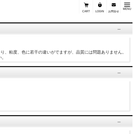
MENU
CART
LOGIN
お問合せ
香り、粘度、色に若干の違いがでますが、品質には問題ありません。
い。