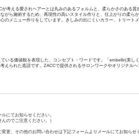
ACCが考える愛されヘアーとは丸みのあるフォルムと、柔らかさのある
しながら施術するため、再現性の高いスタイル作りと、仕上がりの柔ら
中心のメニュー作りをしています。きしみの出にくいカラー、トリート
考えている価値観を表現した、コンセプト・ワードです。「embellir(美し
られた造語です。ZACCで提供されるサロンワークやオリジナルヘアケア
ールにてお知らせください。
せんのでご注意ください。）
ご変更、その他のお問い合わせは下記フォームよりメールにてお知らせ