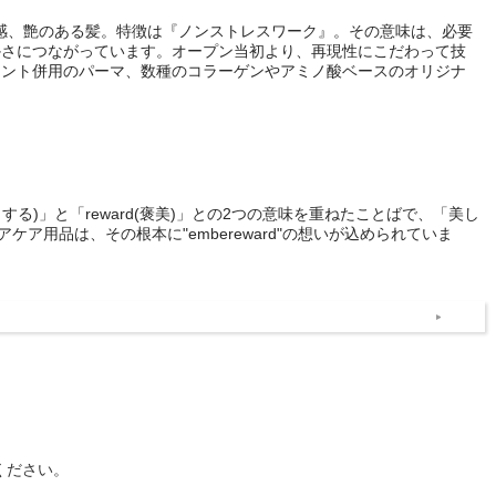
質感、艶のある髪。特徴は『ノンストレスワーク』。その意味は、必要
かさにつながっています。オープン当初より、再現性にこだわって技
メント併用のパーマ、数種のコラーゲンやアミノ酸ベースのオリジナ
くする)」と「reward(褒美)」との2つの意味を重ねたことばで、「美し
用品は、その根本に"embereward"の想いが込められていま
ください。