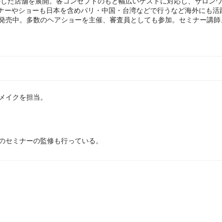
を生かした店舗を展開。各コンセプトのもと幅広いゲストに対応し、サロ
ナーやショーも日本を含めパリ・中国・台湾などで行うなど海外にも活
も発売中。多数のヘアショーを主催、審査員としても参加。セミナー講師
アメイクを担当。
。
々のセミナーの監修も行っている。