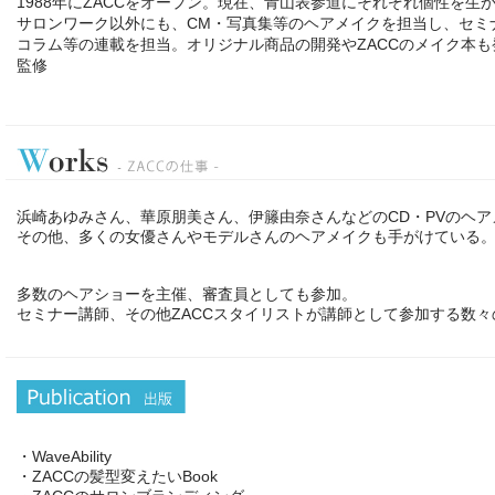
1988年にZACCをオープン。現在、青山表参道にそれぞれ個性
サロンワーク以外にも、CM・写真集等のヘアメイクを担当し、セミ
コラム等の連載を担当。オリジナル商品の開発やZACCのメイク本
監修
浜崎あゆみさん、華原朋美さん、伊籐由奈さんなどのCD・PVのヘ
その他、多くの女優さんやモデルさんのヘアメイクも手がけている
多数のヘアショーを主催、審査員としても参加。
セミナー講師、その他ZACCスタイリストが講師として参加する数
・WaveAbility
・ZACCの髪型変えたいBook